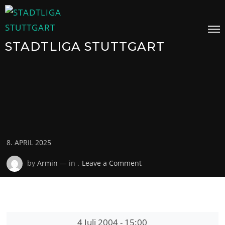
Skip
to
content
STADTLIGA STUTTGART
Posted
8. APRIL 2025
on
on
by
Armin
— in .
Leave a Comment
4 Juli 2004
-
15:00