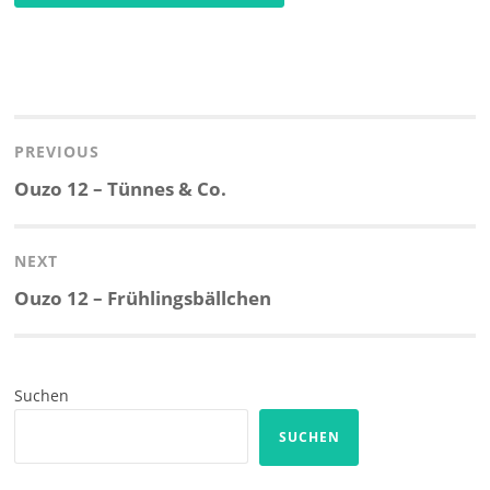
Beitragsnavigation
PREVIOUS
Previous
Ouzo 12 – Tünnes & Co.
post:
NEXT
Next
Ouzo 12 – Frühlingsbällchen
post:
Suchen
SUCHEN