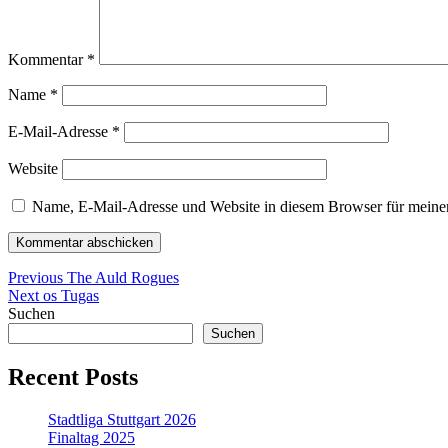
Kommentar
*
Name
*
E-Mail-Adresse
*
Website
Name, E-Mail-Adresse und Website in diesem Browser für meine
Beitragsnavigation
Previous
Previous
The Auld Rogues
Next
post:
Next
os Tugas
post:
Suchen
Suchen
Recent Posts
Stadtliga Stuttgart 2026
Finaltag 2025