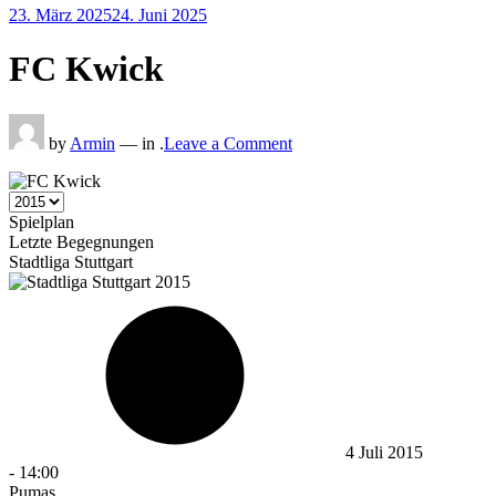
Posted
23. März 2025
24. Juni 2025
on
FC Kwick
on
FC
by
Armin
— in .
Leave a Comment
Kwick
Spielplan
Letzte Begegnungen
Stadtliga Stuttgart
4 Juli 2015
-
14:00
Pumas