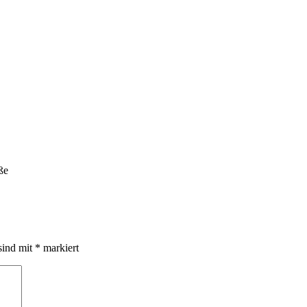
ße
sind mit
*
markiert