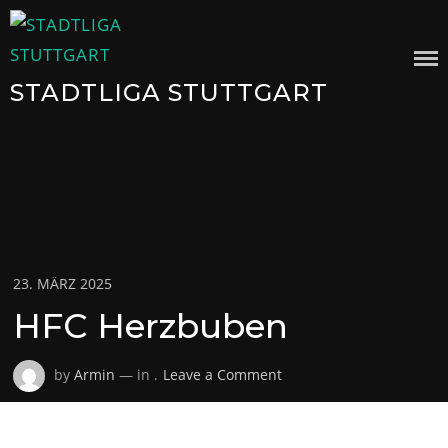
Skip
to
content
STADTLIGA STUTTGART
Posted
23. MÄRZ 2025
on
HFC Herzbuben
on
by
Armin
— in .
Leave a Comment
HFC
Herzbuben