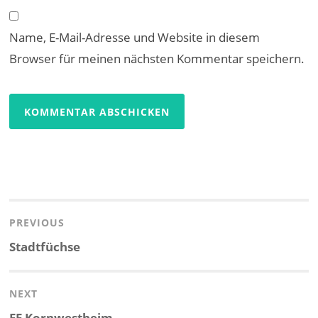
Name, E-Mail-Adresse und Website in diesem
Browser für meinen nächsten Kommentar speichern.
Beitragsnavigation
PREVIOUS
Previous
Stadtfüchse
post:
NEXT
Next
FF Kornwestheim