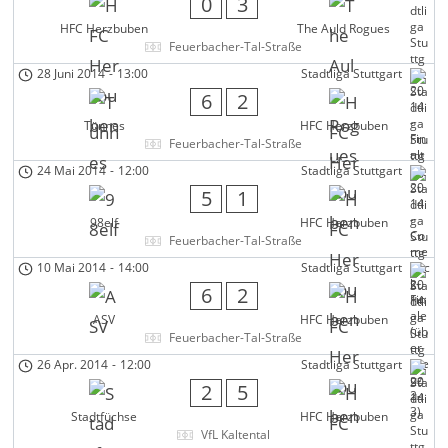
0
3
HFC Herzbuben
The Auld Rogues
Feuerbacher-Tal-Straße
28 Juni 2014
-
13:00
Stadtliga Stuttgart
6
2
Tünnes
HFC Herzbuben
Feuerbacher-Tal-Straße
24 Mai 2014
-
12:00
Stadtliga Stuttgart
5
1
98elf
HFC Herzbuben
Feuerbacher-Tal-Straße
10 Mai 2014
-
14:00
Stadtliga Stuttgart
6
2
ASV
HFC Herzbuben
Feuerbacher-Tal-Straße
26 Apr. 2014
-
12:00
Stadtliga Stuttgart
2
5
Stadtfüchse
HFC Herzbuben
VfL Kaltental