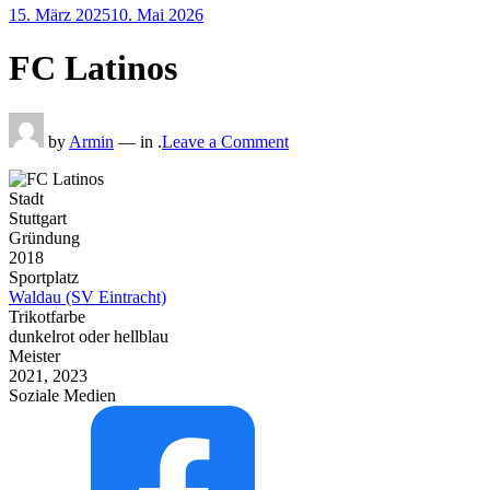
Posted
15. März 2025
10. Mai 2026
on
FC Latinos
on
FC
by
Armin
— in .
Leave a Comment
Latinos
Stadt
Stuttgart
Gründung
2018
Sportplatz
Waldau (SV Eintracht)
Trikotfarbe
dunkelrot oder hellblau
Meister
2021, 2023
Soziale Medien