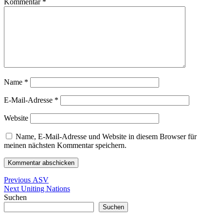
Kommentar
*
Name
*
E-Mail-Adresse
*
Website
Name, E-Mail-Adresse und Website in diesem Browser für
meinen nächsten Kommentar speichern.
Beitragsnavigation
Previous
Previous
ASV
Next
post:
Next
Uniting Nations
post:
Suchen
Suchen