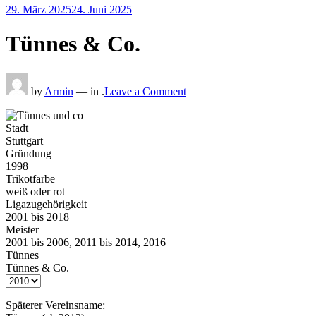
Posted
29. März 2025
24. Juni 2025
on
Tünnes & Co.
on
Tünnes
by
Armin
— in .
Leave a Comment
&
Co.
Stadt
Stuttgart
Gründung
1998
Trikotfarbe
weiß oder rot
Ligazugehörigkeit
2001 bis 2018
Meister
2001 bis 2006, 2011 bis 2014, 2016
Tünnes
Tünnes & Co.
Späterer Vereinsname: