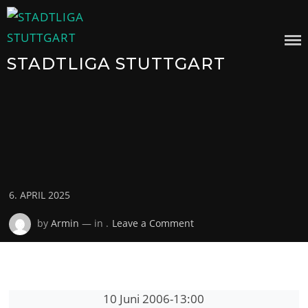
Skip
to
content
STADTLIGA STUTTGART
Posted
6. APRIL 2025
on
on
by
Armin
— in .
Leave a Comment
10 Juni 2006
-
13:00