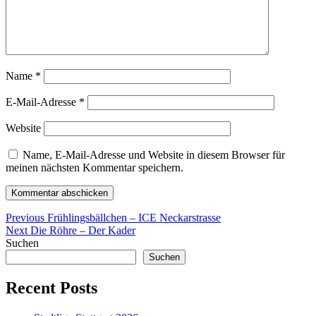
Name
*
E-Mail-Adresse
*
Website
Name, E-Mail-Adresse und Website in diesem Browser für
meinen nächsten Kommentar speichern.
Beitragsnavigation
Previous
Previous
Frühlingsbällchen – ICE Neckarstrasse
Next
post:
Next
Die Röhre – Der Kader
post:
Suchen
Suchen
Recent Posts