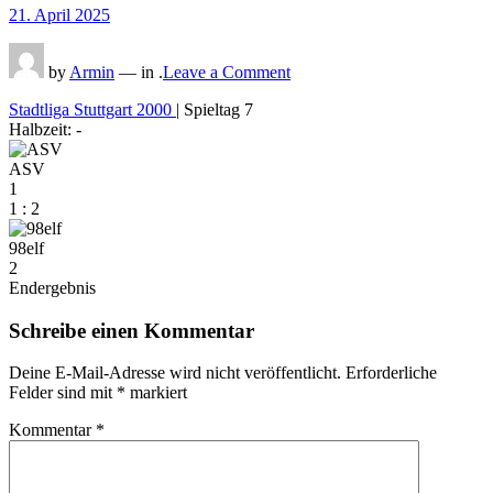
Posted
21. April 2025
on
on
by
Armin
— in .
Leave a Comment
Stadtliga Stuttgart 2000
| Spieltag 7
Halbzeit: -
ASV
1
1
:
2
98elf
2
Endergebnis
Schreibe einen Kommentar
Deine E-Mail-Adresse wird nicht veröffentlicht.
Erforderliche
Felder sind mit
*
markiert
Kommentar
*