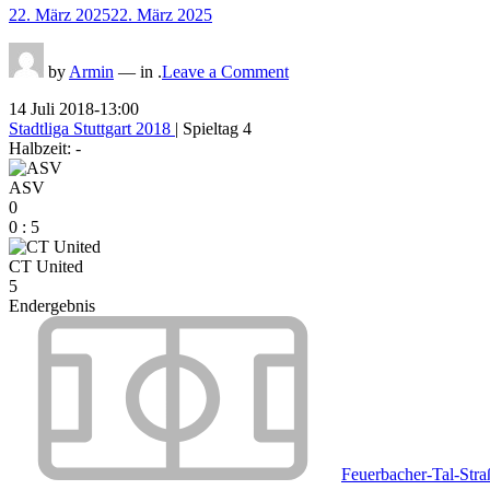
Posted
22. März 2025
22. März 2025
on
on
by
Armin
— in .
Leave a Comment
14 Juli 2018
-
13:00
Stadtliga Stuttgart 2018
| Spieltag 4
Halbzeit: -
ASV
0
0
:
5
CT United
5
Endergebnis
Feuerbacher-Tal-Stra