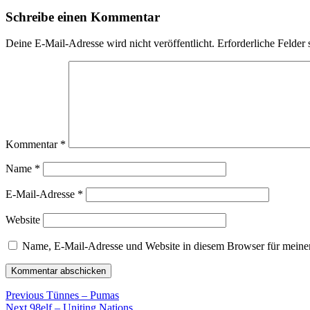
Schreibe einen Kommentar
Deine E-Mail-Adresse wird nicht veröffentlicht.
Erforderliche Felder 
Kommentar
*
Name
*
E-Mail-Adresse
*
Website
Name, E-Mail-Adresse und Website in diesem Browser für meine
Beitragsnavigation
Previous
Previous
Tünnes – Pumas
Next
post:
Next
98elf – Uniting Nations