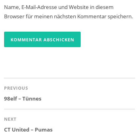
Name, E-Mail-Adresse und Website in diesem
Browser für meinen nächsten Kommentar speichern.
Beitragsnavigation
PREVIOUS
Previous
98elf – Tünnes
post:
NEXT
Next
CT United – Pumas
post: