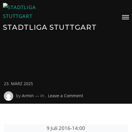
Skip
to
content
STADTLIGA STUTTGART
Posted
23. MÄRZ 2025
on
on
by
Armin
— in .
Leave a Comment
9 Juli 2016
-
14:00