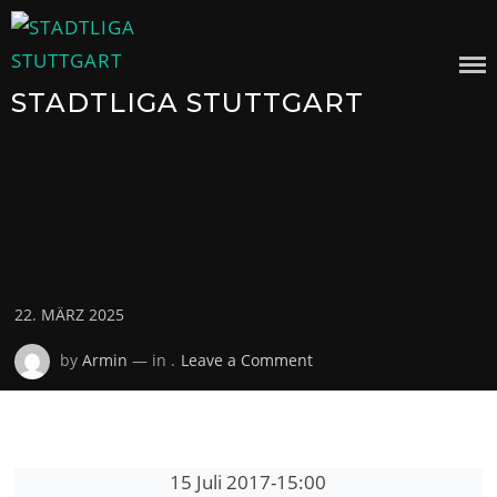
Skip
to
content
STADTLIGA STUTTGART
Posted
22. MÄRZ 2025
on
on
by
Armin
— in .
Leave a Comment
15 Juli 2017
-
15:00