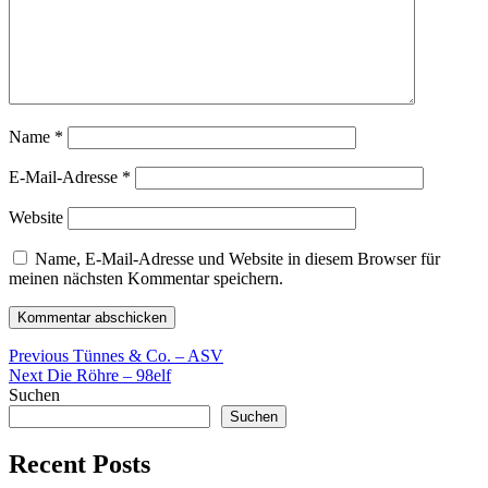
Name
*
E-Mail-Adresse
*
Website
Name, E-Mail-Adresse und Website in diesem Browser für
meinen nächsten Kommentar speichern.
Beitragsnavigation
Previous
Previous
Tünnes & Co. – ASV
Next
post:
Next
Die Röhre – 98elf
post:
Suchen
Suchen
Recent Posts