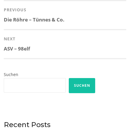
PREVIOUS
Previous
Die Röhre – Tünnes & Co.
post:
NEXT
Next
ASV – 98elf
post:
Suchen
SUCHEN
Recent Posts