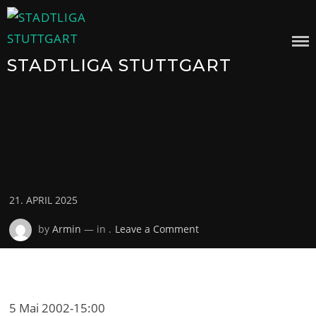
Skip
to
content
STADTLIGA STUTTGART
Posted
21. APRIL 2025
on
on
by
Armin
— in .
Leave a Comment
5 Mai 2002
-
15:00