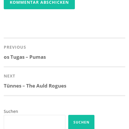
Beitragsnavigation
PREVIOUS
Previous
os Tugas – Pumas
post:
NEXT
Next
Tünnes – The Auld Rogues
post:
Suchen
SUCHEN