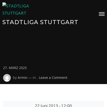
Skip
to
content
STADTLIGA STUTTGART
Posted
27. MÄRZ 2025
on
on
by
Armin
— in .
Leave a Comment
22 Juni 2013
-
12:00