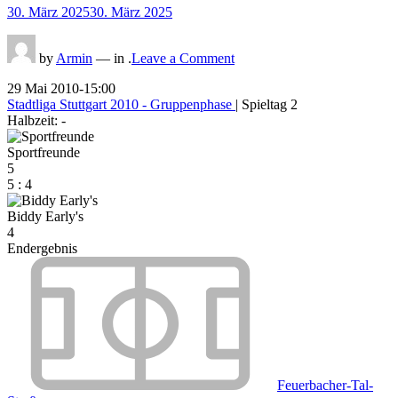
Posted
30. März 2025
30. März 2025
on
on
by
Armin
— in .
Leave a Comment
29 Mai 2010
-
15:00
Stadtliga Stuttgart 2010 - Gruppenphase
| Spieltag 2
Halbzeit: -
Sportfreunde
5
5
:
4
Biddy Early's
4
Endergebnis
Feuerbacher-Tal-