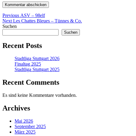
Beitragsnavigation
Previous
Previous
ASV – 98elf
Next
post:
Next
Les Chattes Bleues – Tünnes & Co.
post:
Suchen
Suchen
Recent Posts
Stadtliga Stuttgart 2026
Finaltag 2025
Stadtliga Stuttgart 2025
Recent Comments
Es sind keine Kommentare vorhanden.
Archives
Mai 2026
September 2025
März 2025