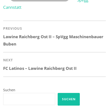
Cannstatt
Beitragsnavigation
PREVIOUS
Previous
Lawine Raichberg Ost II – SpVgg Maschinenbauer
post:
Buben
NEXT
Next
FC Latinos – Lawine Raichberg Ost II
post:
Suchen
SUCHEN