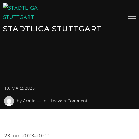
Skip
to
content
STADTLIGA STUTTGART
Posted
19. MÄRZ 2025
on
on
by
Armin
— in .
Leave a Comment
23 Juni 2023
-
20:00