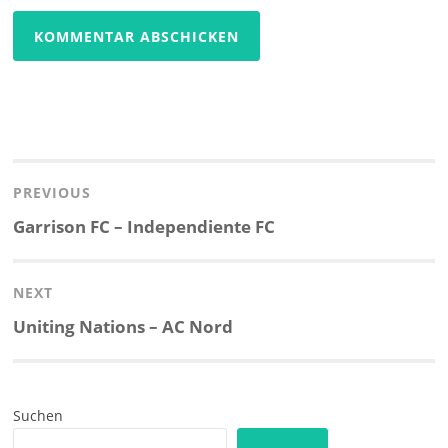
Beitragsnavigation
PREVIOUS
Previous
Garrison FC – Independiente FC
post:
NEXT
Next
Uniting Nations – AC Nord
post:
Suchen