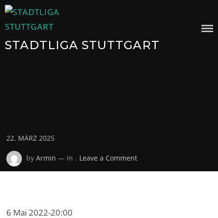
Skip
to
content
STADTLIGA STUTTGART
Posted
22. MÄRZ 2025
on
on
by
Armin
— in .
Leave a Comment
6 Mai 2022
-
20:00