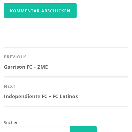
Beitragsnavigation
PREVIOUS
Previous
Garrison FC – ZME
post:
NEXT
Next
Independiente FC – FC Latinos
post:
Suchen