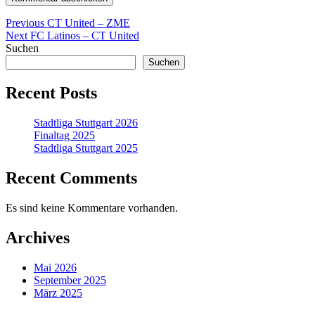
Beitragsnavigation
Previous
Previous
CT United – ZME
Next
post:
Next
FC Latinos – CT United
post:
Suchen
Suchen
Recent Posts
Stadtliga Stuttgart 2026
Finaltag 2025
Stadtliga Stuttgart 2025
Recent Comments
Es sind keine Kommentare vorhanden.
Archives
Mai 2026
September 2025
März 2025