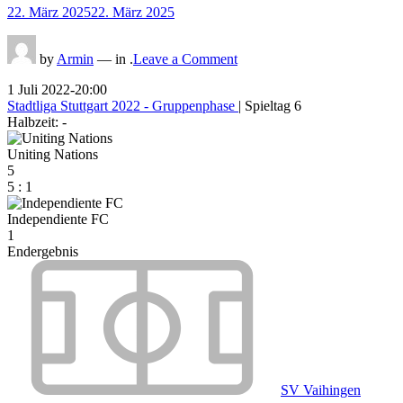
Posted
22. März 2025
22. März 2025
on
on
by
Armin
— in .
Leave a Comment
1 Juli 2022
-
20:00
Stadtliga Stuttgart 2022 - Gruppenphase
| Spieltag 6
Halbzeit: -
Uniting Nations
5
5
:
1
Independiente FC
1
Endergebnis
SV Vaihingen