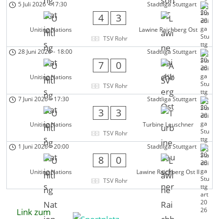
5 Juli 2026
-
17:30
Stadtliga Stuttgart
4
3
Uniting Nations
Lawine Raichberg Ost
TSV Rohr
28 Juni 2026
-
18:00
Stadtliga Stuttgart
7
0
Uniting Nations
ASV
TSV Rohr
7 Juni 2026
-
17:30
Stadtliga Stuttgart
3
3
Uniting Nations
Turbine Leuschner
TSV Rohr
1 Juni 2026
-
20:00
Stadtliga Stuttgart
8
0
Uniting Nations
Lawine Raichberg Ost II
TSV Rohr
Link zum