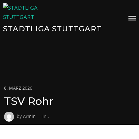
Skip
to
content
STADTLIGA STUTTGART
Posted
8. MÄRZ 2026
on
TSV Rohr
by
Armin
— in .