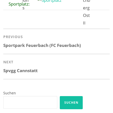
Sportplatz:
Beitragsnavigation
PREVIOUS
Previous
Sportpark Feuerbach (FC Feuerbach)
post:
NEXT
Next
Spvgg Cannstatt
post:
Suchen
SUCHEN