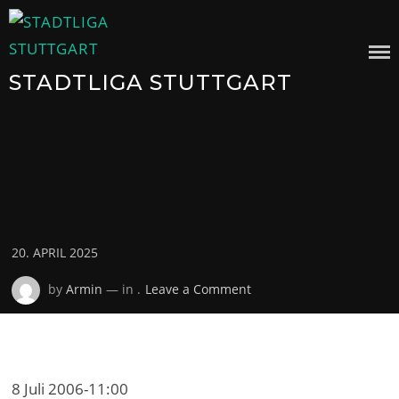
Skip
to
content
STADTLIGA STUTTGART
Posted
20. APRIL 2025
on
on
by
Armin
— in .
Leave a Comment
8 Juli 2006
-
11:00