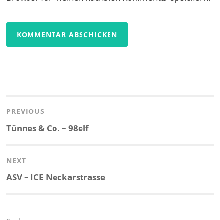
Beitragsnavigation
PREVIOUS
Previous
Tünnes & Co. – 98elf
post:
NEXT
Next
ASV – ICE Neckarstrasse
post: