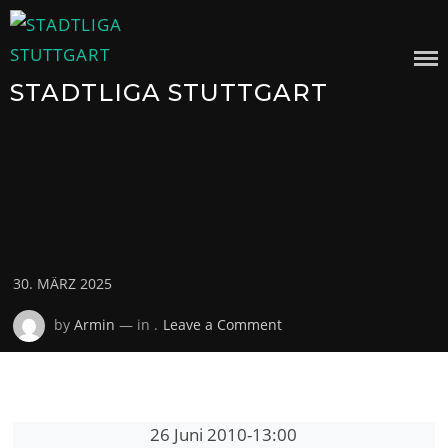
Skip
to
content
STADTLIGA STUTTGART
Posted
30. MÄRZ 2025
on
on
by
Armin
— in .
Leave a Comment
26 Juni 2010
-
13:00