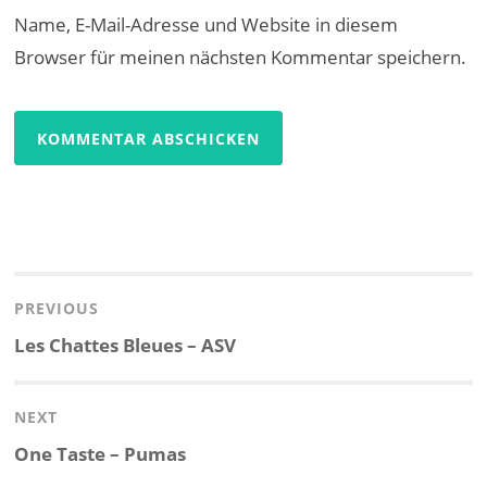
Name, E-Mail-Adresse und Website in diesem
Browser für meinen nächsten Kommentar speichern.
Beitragsnavigation
PREVIOUS
Previous
Les Chattes Bleues – ASV
post:
NEXT
Next
One Taste – Pumas
post: