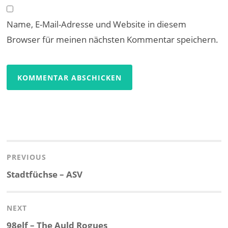
Name, E-Mail-Adresse und Website in diesem
Browser für meinen nächsten Kommentar speichern.
Beitragsnavigation
PREVIOUS
Previous
Stadtfüchse – ASV
post:
NEXT
Next
98elf – The Auld Rogues