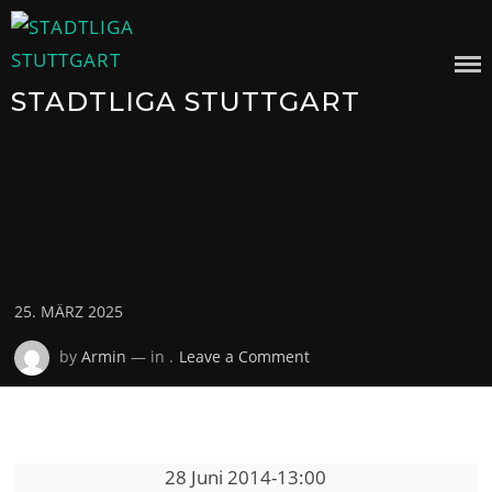
Skip
to
content
STADTLIGA STUTTGART
Posted
25. MÄRZ 2025
on
on
by
Armin
— in .
Leave a Comment
28 Juni 2014
-
13:00