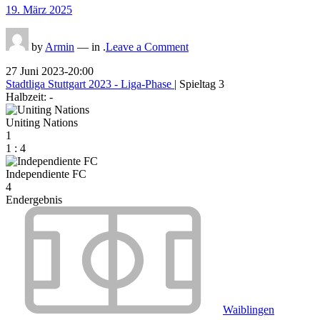
Posted
19. März 2025
on
on
by
Armin
— in .
Leave a Comment
27 Juni 2023
-
20:00
Stadtliga Stuttgart 2023 - Liga-Phase
| Spieltag 3
Halbzeit: -
Uniting Nations
1
1
:
4
Independiente FC
4
Endergebnis
Waiblingen