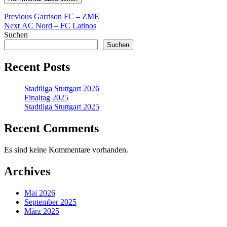
Beitragsnavigation
Previous
Previous
Garrison FC – ZME
Next
post:
Next
AC Nord – FC Latinos
post:
Suchen
Suchen
Recent Posts
Stadtliga Stuttgart 2026
Finaltag 2025
Stadtliga Stuttgart 2025
Recent Comments
Es sind keine Kommentare vorhanden.
Archives
Mai 2026
September 2025
März 2025