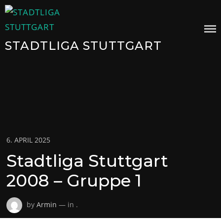
Skip
to
content
STADTLIGA STUTTGART
Posted
6. APRIL 2025
on
Stadtliga Stuttgart
2008 – Gruppe 1
by
Armin
— in .