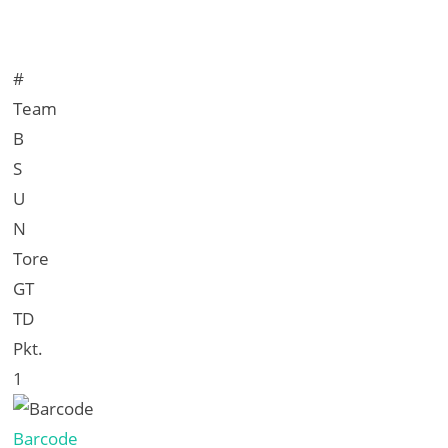
#
Team
B
S
U
N
Tore
GT
TD
Pkt.
1
Barcode