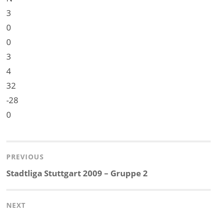
3
0
0
3
4
32
-28
0
Beitragsnavigation
PREVIOUS
Previous
Stadtliga Stuttgart 2009 – Gruppe 2
post:
NEXT