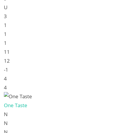
U
3
1
1
1
11
12
-1
4
4
One Taste
N
N
N