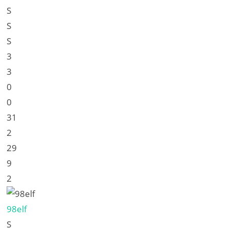
S
S
S
3
3
0
0
31
2
29
9
2
98elf
S