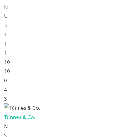
N
U
3
1
1
1
10
10
0
4
3
Tünnes & Co.
N
S