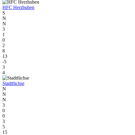
HFC Herzbuben
S
N
N
3
1
0
2
8
13
-5
3
4
Stadtfüchse
N
N
N
3
0
0
3
5
15