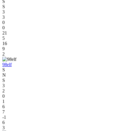
S
S
3
3
0
0
21
5
16
9
2
98elf
S
N
S
3
2
0
1
6
7
-1
6
3