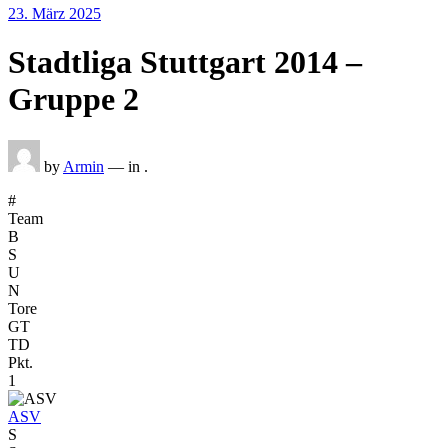
Posted
23. März 2025
on
Stadtliga Stuttgart 2014 –
Gruppe 2
by
Armin
— in .
#
Team
B
S
U
N
Tore
GT
TD
Pkt.
1
ASV
S